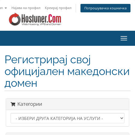
an
Најава на профил
Креирај профил
Потрошувачка кошничка
Вклу
ја
нави
Регистрирај свој
официјален македонски
домен
Категории