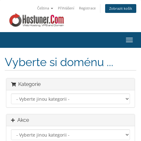
Čeština
Přihlášení
Registrace
Zobrazit košík
Přep
navig
Vyberte si doménu ...
Kategorie
Akce