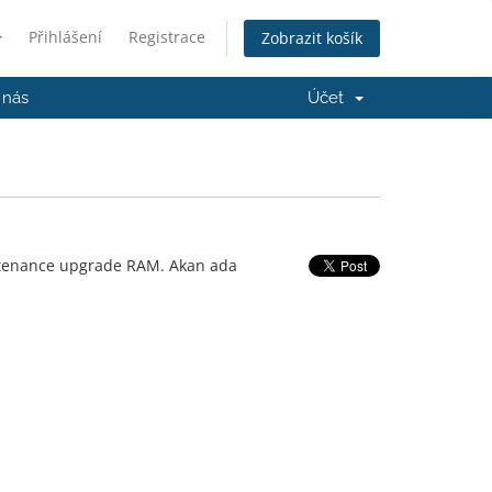
Přihlášení
Registrace
Zobrazit košík
 nás
Účet
intenance upgrade RAM. Akan ada