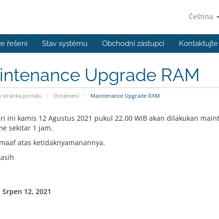
Čeština
e řešení
Stav systému
Obchodní zástupci
Kontaktujte
intenance Upgrade RAM
stránka portálu
Oznámení
Maintenance Upgrade RAM
ri ini kamis 12 Agustus 2021 pukul 22.00 WIB akan dilakukan ma
e sekitar 1 jam.
maaf atas ketidaknyamanannya.
asih
, Srpen 12, 2021