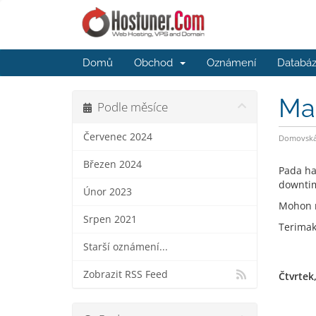
Domů
Obchod
Oznámení
Databáz
Ma
Podle měsíce
Červenec 2024
Domovská 
Březen 2024
Pada ha
downtim
Únor 2023
Mohon 
Srpen 2021
Terimak
Starší oznámení...
Zobrazit RSS Feed
Čtvrtek