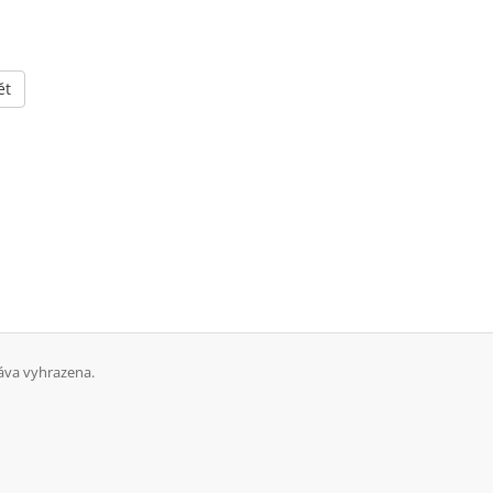
ět
áva vyhrazena.